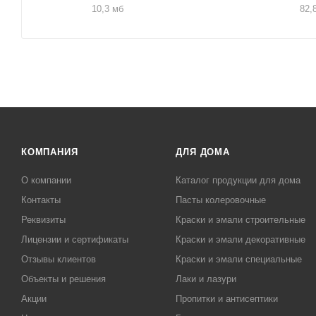
10,3 мб
82,
КОМПАНИЯ
ДЛЯ ДОМА
О компании
Каталог продукции для дома
Контакты
Пасты колеровочные
Реквизиты
Краски и эмали строительные
Лицензии и сертификаты
Краски и эмали декоративные
Отзывы клиентов
Краски и эмали специальные
Объекты и решения
Лаки и лазури
Акции
Пропитки и антисептики