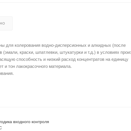
ЬНО
ы для колерования водно-дисперсионных и алкидных (после
(эмали, краски, шпатлевки, штукатурки и т.д.) в условиях прои
асящую способность и низкий расход концентратов на единицу
т и тон лакокрасочного материала.
ования.
одика входного контроля
C