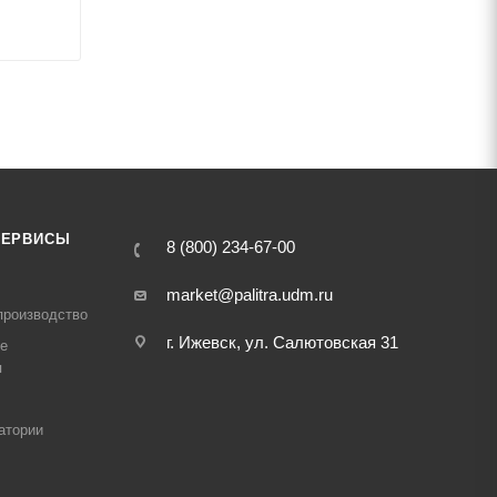
СЕРВИСЫ
8 (800) 234-67-00
market@palitra.udm.ru
производство
г. Ижевск, ул. Салютовская 31
е
я
атории