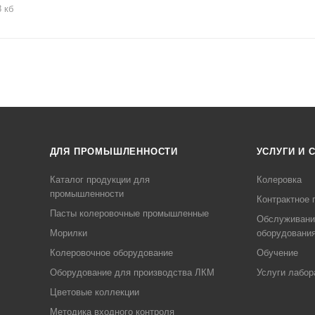
8 кб
ДЛЯ ПРОМЫШЛЕННОСТИ
УСЛУГИ И 
Каталог продукции для
Колеровка
промышленности
Контрактное 
Пасты колеровочные промышленные
Обслуживани
Морилки
оборудовани
Колеровочное оборудование
Обучение
Оборудование для производства ЛКМ
Услуги лабор
Цветовые коллекции
Методика входного контроля