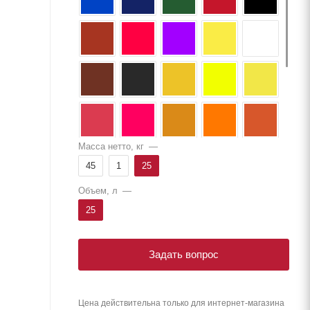
Масса нетто, кг
—
45
1
25
Объем, л
—
25
Задать вопрос
Цена действительна только для интернет-магазина