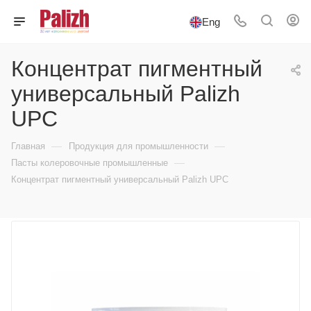
Eng
Концентрат пигментный
универсальный Palizh
UPC
—
—
Главная
Продукция для промышленности
—
Пасты колеровочные промышленные
Концентрат пигментный универсальный Palizh UPC