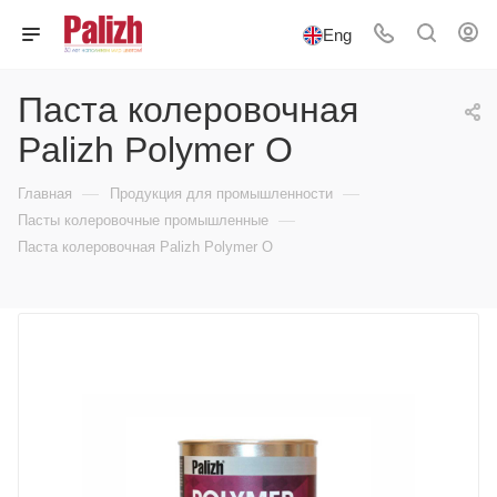
Eng
Паста колеровочная
Palizh Polymer O
—
—
Главная
Продукция для промышленности
—
Пасты колеровочные промышленные
Паста колеровочная Palizh Polymer O