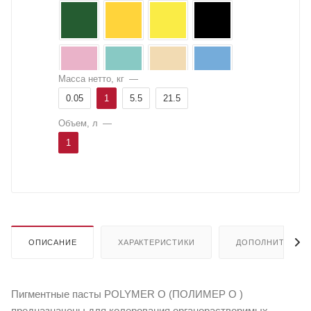
Масса нетто, кг
—
0.05
1
5.5
21.5
Объем, л
—
1
ОПИСАНИЕ
ХАРАКТЕРИСТИКИ
ДОПОЛНИТЕЛЬН
Пигментные пасты POLYMER O (ПОЛИМЕР O )
предназначены для колерования органорастворимых