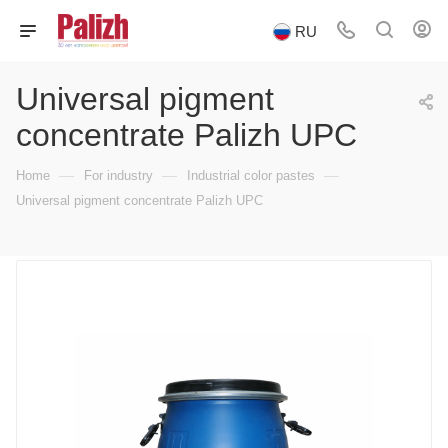
RU
Universal pigment
concentrate Palizh UPC
—
—
—
Home
For industry
Industrial color pastes
Universal pigment concentrate Palizh UPC