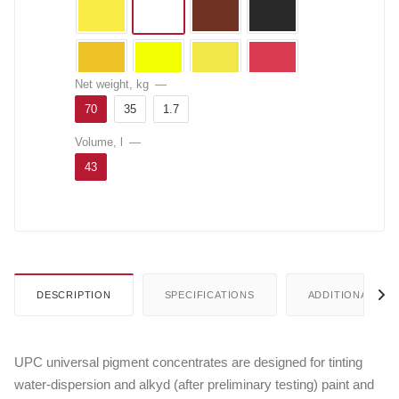
Net weight, kg
—
70
35
1.7
Volume, l
—
43
DESCRIPTION
SPECIFICATIONS
ADDITIONALLY
UPC universal pigment concentrates are designed for tinting
water-dispersion and alkyd (after preliminary testing) paint and