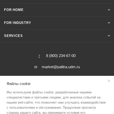
FOR HOME
FOR INDUSTRY
SERVICES
8 (800) 234-67-00
market@palitra.udm.ru
31 Salutovskaya street, Izhevsk, Russia
Файлы cookie
Мы используем файлы cookie, разработанные нашими
специалистами и третьими лицами, для анализа событий на
нашем веб-сайте, что позволяет нам улучшать взаимодействие
с пользователями и обслуживание. Продолжая просмотр
страниц нашего сайта, вы принимаете условия его