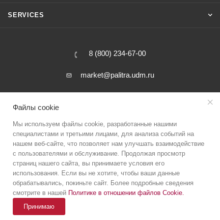
SERVICES
8 (800) 234-67-00
market@palitra.udm.ru
31 Salutovskaya street, Izhevsk, Russia
Файлы cookie
Мы используем файлы cookie, разработанные нашими
специалистами и третьими лицами, для анализа событий на
нашем веб-сайте, что позволяет нам улучшать взаимодействие
с пользователями и обслуживание. Продолжая просмотр
страниц нашего сайта, вы принимаете условия его
использования. Если вы не хотите, чтобы ваши данные
Incoming inspection of products
Privacy policy
обрабатывались, покиньте сайт. Более подробные сведения
Novyi dom LLC (Tax ID 1831057110)
смотрите в нашей
Политике в отношении файлов Cookie
.
Принимаю
Ask a question