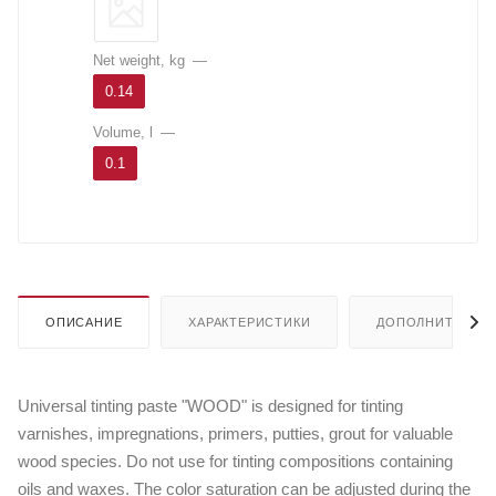
Net weight, kg
—
0.14
Volume, l
—
0.1
ОПИСАНИЕ
ХАРАКТЕРИСТИКИ
ДОПОЛНИТЕЛЬН
Universal tinting paste "WOOD" is designed for tinting
varnishes, impregnations, primers, putties, grout for valuable
wood species. Do not use for tinting compositions containing
oils and waxes. The color saturation can be adjusted during the