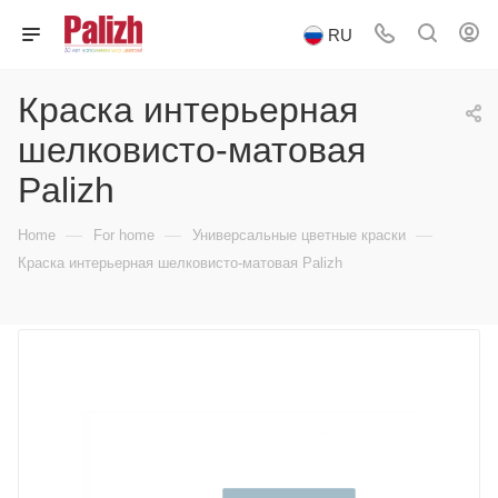
RU
Краска интерьерная
шелковисто-матовая
Palizh
—
—
—
Home
For home
Универсальные цветные краски
Краска интерьерная шелковисто-матовая Palizh