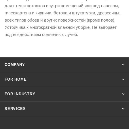
для стен и потолков внутри помещений или под навесом,
гипсокартона и кирпича, бетона и штукатурки, древесины,
всех типов обоев и других поверхностей (кроме полов).
Устойчива к многократной влажной уборке. Не выгорает
под воздействием солнечных лучей.
COMPANY
FOR HOME
FOR INDUSTRY
SERVICES