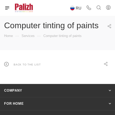
RU
Computer tinting of paints
—
—
Home
Services
Computer tinting of paints
BACK TO THE LIST
COMPANY
FOR HOME