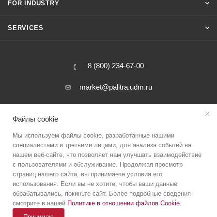
FOR INDUSTRY
SERVICES
8 (800) 234-67-00
market@palitra.udm.ru
31 Salutovskaya street, Izhevsk, Russia
Файлы cookie
Мы используем файлы cookie, разработанные нашими
специалистами и третьими лицами, для анализа событий на
нашем веб-сайте, что позволяет нам улучшать взаимодействие
с пользователями и обслуживание. Продолжая просмотр
страниц нашего сайта, вы принимаете условия его
использования. Если вы не хотите, чтобы ваши данные
Incoming inspection of products
Privacy policy
обрабатывались, покиньте сайт. Более подробные сведения
Novyi dom LLC (Tax ID 1831057110)
смотрите в нашей
Политике в отношении файлов Cookie
.
Принимаю