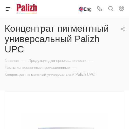
Eng
Концентрат пигментный
универсальный Palizh
UPC
—
—
Главная
Продукция для промышленности
—
Пасты колеровочные промышленные
Концентрат пигментный универсальный Palizh UPC