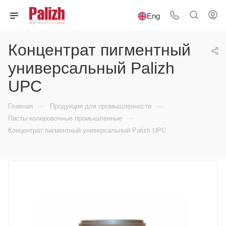
Eng
Концентрат пигментный
универсальный Palizh
UPC
—
—
Главная
Продукция для промышленности
—
Пасты колеровочные промышленные
Концентрат пигментный универсальный Palizh UPC