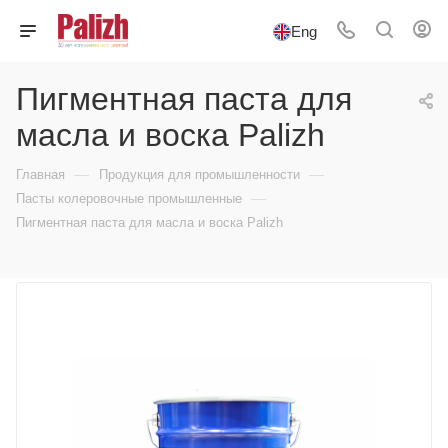
Eng
Пигментная паста для
масла и воска Palizh
—
—
Главная
Продукция для промышленности
—
Пасты колеровочные промышленные
Пигментная паста для масла и воска Palizh