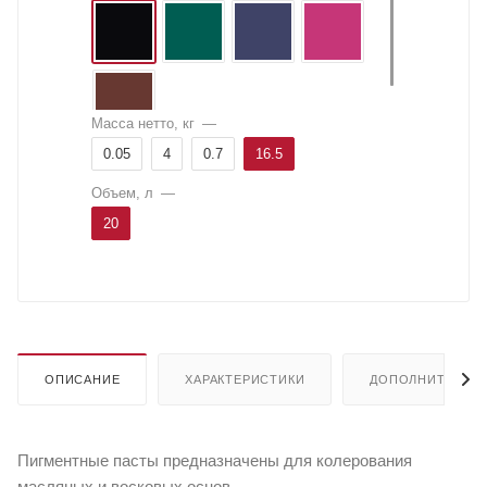
Масса нетто, кг
—
0.05
4
0.7
16.5
Объем, л
—
20
ОПИСАНИЕ
ХАРАКТЕРИСТИКИ
ДОПОЛНИТЕЛЬН
Пигментные пасты предназначены для колерования
масляных и восковых основ