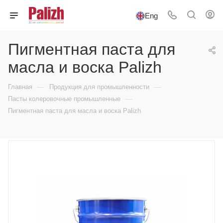
Eng
Пигментная паста для
масла и воска Palizh
—
—
Главная
Продукция для промышленности
—
Пасты колеровочные промышленные
Пигментная паста для масла и воска Palizh