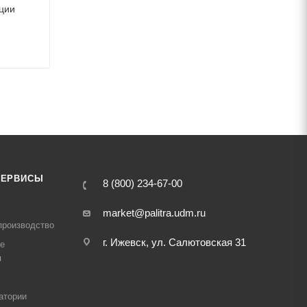
ции
СЕРВИСЫ
8 (800) 234-67-00
market@palitra.udm.ru
производство
г. Ижевск, ул. Салютовская 31
е
я
атории