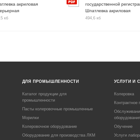
атлевка акриловая
государственной регистра
терьерная
Шпатлевка акриловая
,5 кб
494,6 кб
ДЛЯ ПРОМЫШЛЕННОСТИ
УСЛУГИ И 
Каталог продукции для
Колеровка
промышленности
Контрактное 
Пасты колеровочные промышленные
Обслуживани
Морилки
оборудовани
Колеровочное оборудование
Обучение
Оборудование для производства ЛКМ
Услуги лабор