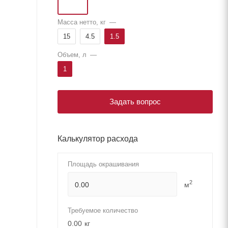
Масса нетто, кг
—
15
4.5
1.5
Объем, л
—
1
Задать вопрос
Калькулятор расхода
Площадь окрашивания
2
м
Требуемое количество
0.00
кг