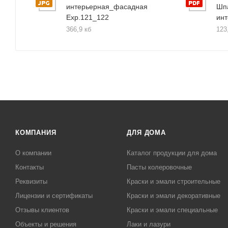
интерьерная_фасадная
Шп
Exp.121_122
ин
366,9 кб
123
КОМПАНИЯ
ДЛЯ ДОМА
О компании
Каталог продукции для дома
Контакты
Пасты колеровочные
Реквизиты
Краски и эмали строительные
Лицензии и сертификаты
Краски и эмали декоративные
Отзывы клиентов
Краски и эмали специальные
Объекты и решения
Лаки и лазури