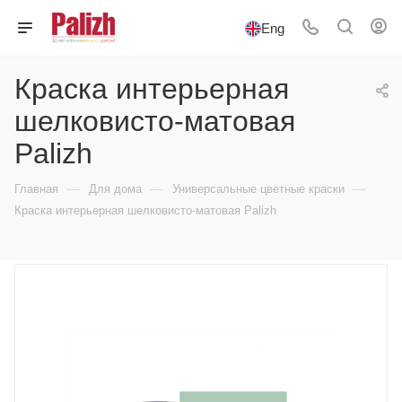
Eng
Краска интерьерная
шелковисто-матовая
Palizh
—
—
—
Главная
Для дома
Универсальные цветные краски
Краска интерьерная шелковисто-матовая Palizh