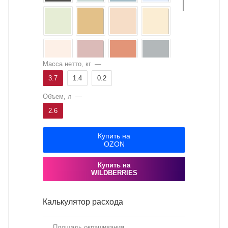
Масса нетто, кг
—
3.7
1.4
0.2
Объем, л
—
2.6
Купить на
OZON
Купить на
WILDBERRIES
Калькулятор расхода
Площадь окрашивания