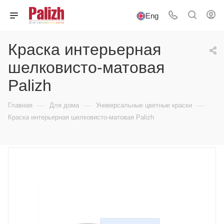
Eng
Краска интерьерная
шелковисто-матовая
Palizh
—
—
—
Главная
Для дома
Универсальные цветные краски
Краска интерьерная шелковисто-матовая Palizh