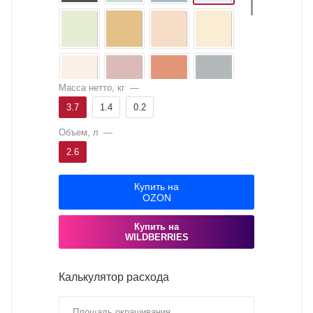
Масса нетто, кг
—
3.7
1.4
0.2
Объем, л
—
2.6
Купить на
OZON
Купить на
WILDBERRIES
Калькулятор расхода
Площадь окрашивания