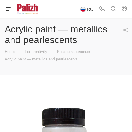
RU
Acrylic paint — metallics
and pearlescents
—
—
—
Home
For creativity
Краски акриловые
Acrylic paint — metallics and pearlescents