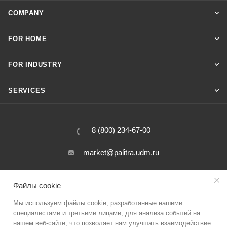
COMPANY
FOR HOME
FOR INDUSTRY
SERVICES
8 (800) 234-67-00
market@palitra.udm.ru
31 Salutovskaya street, Izhevsk, Russia
Файлы cookie
Мы используем файлы cookie, разработанные нашими
специалистами и третьими лицами, для анализа событий на
нашем веб-сайте, что позволяет нам улучшать взаимодействие