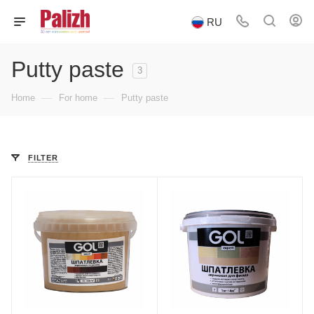
RU
Putty paste
3
—
—
Home
For home
Putty paste
FILTER