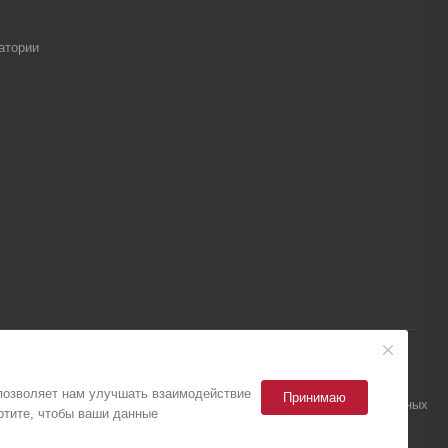
атории
 позволяет нам улучшать взаимодействие
Принимаю
ка конфиденциальности
Политика обработки персональных данных
отите, чтобы ваши данные