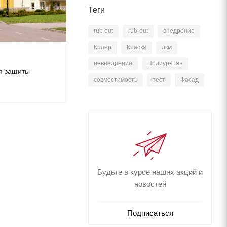
Теги
rub out
rub-out
внедрение
Колер
Краска
лкм
невнедрение
Полиуретан
я защиты
совместимость
тест
Фасад
Будьте в курсе наших акций и
новостей
Подписаться