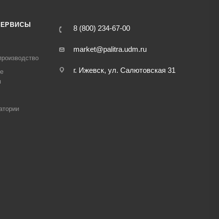
СЕРВИСЫ
8 (800) 234-67-00
market@palitra.udm.ru
производство
г. Ижевск, ул. Салютовская 31
е
я
атории