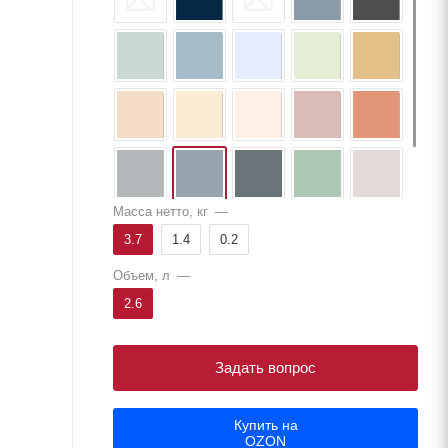
Масса нетто, кг
—
3.7
1.4
0.2
Объем, л
—
2.6
Задать вопрос
Купить на
OZON