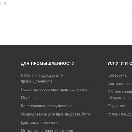
8 кб
ДЛЯ ПРОМЫШЛЕННОСТИ
УСЛУГИ И 
Каталог продукции для
Колеровка
промышленности
Контрактное 
Пасты колеровочные промышленные
Обслуживани
Морилки
оборудовани
Колеровочное оборудование
Обучение
Оборудование для производства ЛКМ
Услуги лабор
Цветовые коллекции
Методика входного контроля