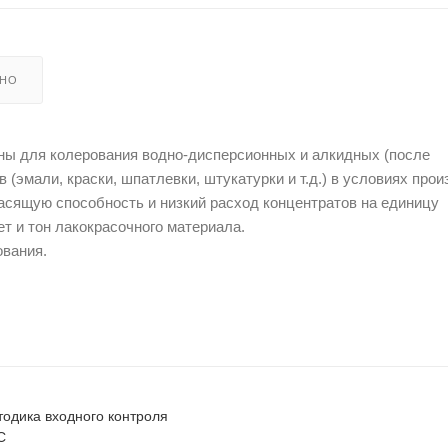
ЬНО
ы для колерования водно-дисперсионных и алкидных (после
(эмали, краски, шпатлевки, штукатурки и т.д.) в условиях прои
асящую способность и низкий расход концентратов на единицу
т и тон лакокрасочного материала.
ования.
одика входного контроля
C