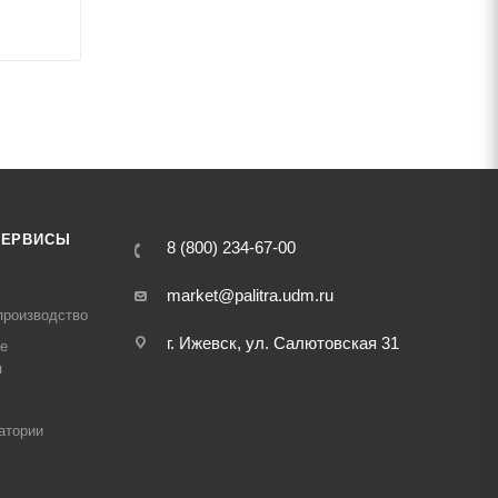
СЕРВИСЫ
8 (800) 234-67-00
market@palitra.udm.ru
производство
г. Ижевск, ул. Салютовская 31
е
я
атории