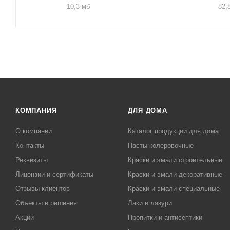
10,3 мб
82,
КОМПАНИЯ
ДЛЯ ДОМА
О компании
Каталог продукции для дома
Контакты
Пасты колеровочные
Реквизиты
Краски и эмали строительные
Лицензии и сертификаты
Краски и эмали декоративные
Отзывы клиентов
Краски и эмали специальные
Объекты и решения
Лаки и лазури
Акции
Пропитки и антисептики