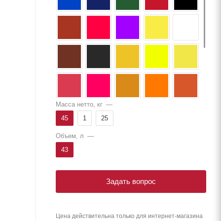
Масса нетто, кг
—
45
1
25
Объем, л
—
43
Задать вопрос
Цена действительна только для интернет-магазина