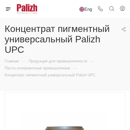
Eng
Концентрат пигментный
универсальный Palizh
UPC
—
—
Главная
Продукция для промышленности
—
Пасты колеровочные промышленные
Концентрат пигментный универсальный Palizh UPC